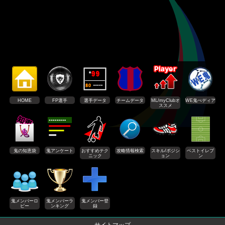
HOME
FP選手
選手データ
チームデータ
ML/myClubオ
WE鬼ぺディア
ススメ
鬼の知恵袋
鬼アンケート
おすすめテク
攻略情報検索
スキル/ポジシ
ベストイレブ
ニック
ョン
ン
鬼メンバーロ
鬼メンバーラ
鬼メンバー登
ビー
ンキング
録