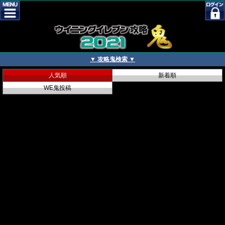
▼ 攻略鬼検索 ▼
人気順
新着順
WE鬼投稿