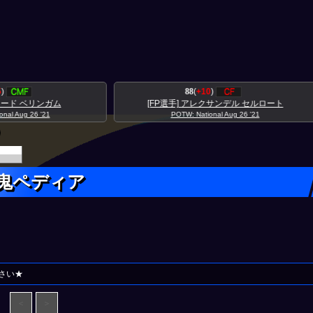
88
(
+10
)
91
(
+7
)
P選手] アレクサンデル セルロート
[FP選手] ロドリゴ ベンタン
POTW: National Aug 26 '21
POTW: National Aug 26 '21
E鬼ペディア
さい★
＜
＞