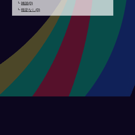
┗
雑談(0)
┗
指定なし(0)