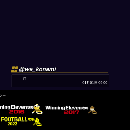
@we_konami
@
01月01日 09:00
シー