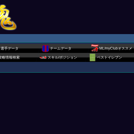
選手データ
チームデータ
ML/myClubオススメ
攻略情報検索
スキル/ポジション
ベストイレブン