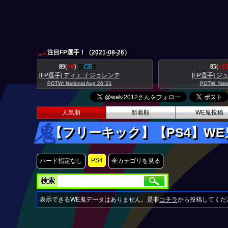
注目FP選手！（
2021-08-26
）
85
(
+15
)
テ
[FP選手] ジュード ベリンガム
[F
POTW: National Aug 26 '21
人気順
新着順
WE鬼投稿
【フリーキック】【PS4】W
PS4
ハード指定なし
全カテゴリを見る
検索
表示できるWE鬼データはありません。是非
コチラ
から投稿してくだ