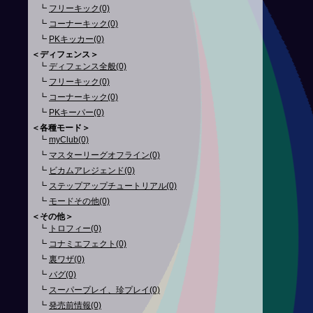
┗
フリーキック(0)
┗
コーナーキック(0)
┗
PKキッカー(0)
＜ディフェンス＞
┗
ディフェンス全般(0)
┗
フリーキック(0)
┗
コーナーキック(0)
┗
PKキーパー(0)
＜各種モード＞
┗
myClub(0)
┗
マスターリーグオフライン(0)
┗
ビカムアレジェンド(0)
┗
ステップアップチュートリアル(0)
┗
モードその他(0)
＜その他＞
┗
トロフィー(0)
┗
コナミエフェクト(0)
┗
裏ワザ(0)
┗
バグ(0)
┗
スーパープレイ、珍プレイ(0)
┗
発売前情報(0)