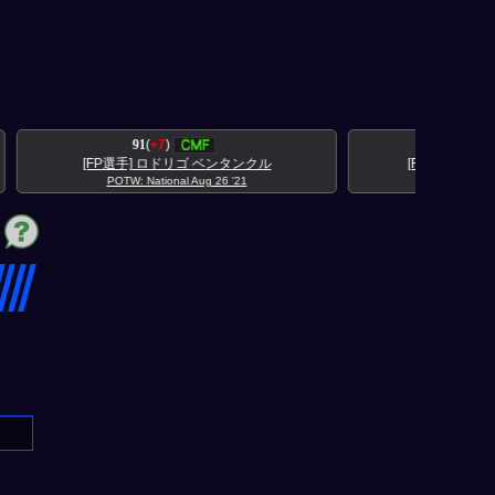
92
(
+7
)
クル
[FP選手] エマヌエル マルティネス
POTW: National Aug 26 '21