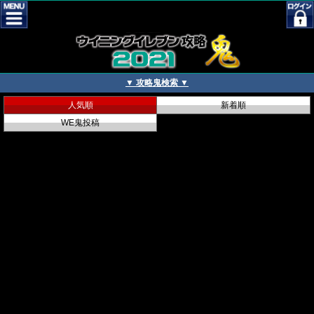
▼ 攻略鬼検索 ▼
人気順
新着順
WE鬼投稿