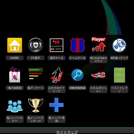
HOME
FP選手
選手データ
チームデータ
ML/myClubオ
WE鬼ぺディア
ススメ
鬼の知恵袋
鬼アンケート
おすすめテク
攻略情報検索
スキル/ポジシ
ベストイレブ
ニック
ョン
ン
鬼メンバーロ
鬼メンバーラ
鬼メンバー登
ビー
ンキング
録
サイトマップ