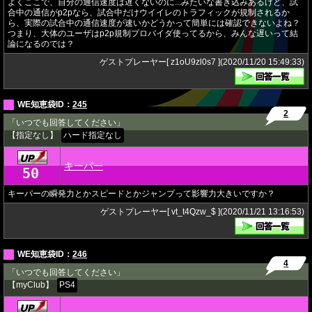
よくここで、自分の通信速度は遅くないのに...みたいな書き込みあるけど、試
合中の通信がp2pなら、試合中だけウイイレのトラフィックが規制されるか
ら、実際の試合中の通信速度が速いかどうかって簡単には確認できないよね？
つまり、大体のユーザはp2p規制プロバイダ使ってるから、みんな遅いって結
論になるのでは？
ゲストプレーヤー[ z1oU9zl0s7 ](2020/11/20 15:49:33)
WE知恵袋ID：
245
2
「いつでも回答してください」
【指定なし】
ハード指定なし
キーパー
50
★
キーパーの瞬発力とかスピードとかジャンプって影響力大きいですか？
ゲストプレーヤー[ vt_t4Qzw_$ ](2020/11/21 13:16:53)
WE知恵袋ID：
246
4
「いつでも回答してください」
【myClub】
PS4