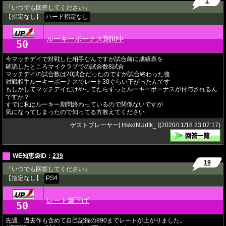
1
「いつでも回答してください」
【指定なし】
ハード指定なし
ルーキーボーナス期間中
50
★
今マッチデイで対戦した相手なんですが試合前に成績表を
確認したところマイクラブでの試合数8試合
マッチデイの試合数は20試合だったのですが試合終わった後
対戦相手ルーキーボーナスでレート30ぐらい下がったんです
もしかしてマッチデイだけやってたらずっとルーキーボーナスが付与されるん
ですか？
すでに私はルーキー期間終わっているので関係ないですが
気になってしまったので知ってる方教えてください
ゲストプレーヤー[ HskdNUdtk_ ](2020/11/18 23:07:17)
WE知恵袋ID：
239
19
「いつでも回答してください」
【指定なし】
PS4
レート爆下げ
50
★
先週、過去作も含めて自己記録の890までレートが上がりました。