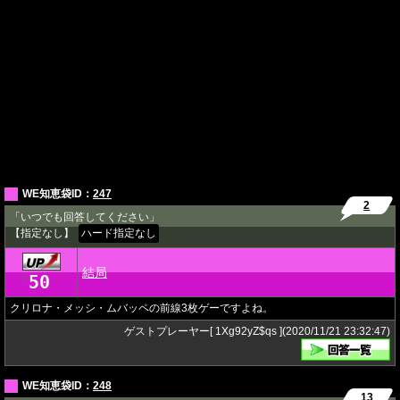
WE知恵袋ID：
247
2
「いつでも回答してください」
【指定なし】
ハード指定なし
結局
50
★
クリロナ・メッシ・ムバッペの前線3枚ゲーですよね。
ゲストプレーヤー[ 1Xg92yZ$qs ](2020/11/21 23:32:47)
WE知恵袋ID：
248
13