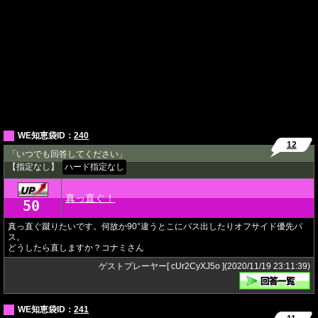
WE知恵袋ID：
240
12
「いつでも回答してください」
【指定なし】
ハード指定なし
真っ直ぐ！
50
★
真っ直ぐ蹴りたいです。何故か90°違うとこにパス出したりオフサイド優先パ
ス。
どうしたら直しますか？コナミさん
ゲストプレーヤー[ cUr2CyXJ5o ](2020/11/19 23:11:39)
WE知恵袋ID：
241