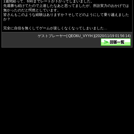
1週間経って、690までレートが下がってしまいました。
先週勝ち続けてたので上達したなあと思ってましたが、所詮実力のおかげでは
無かったのだと愕然としています。
皆さんもこのような経験はありますか？そしてどのようにして乗り越えました
か？
完全に自信を無くしてゲームが楽しくなくなってしまいました…
ゲストプレーヤー[ QEO6U_VYYH ](2020/11/19 01:56:14)