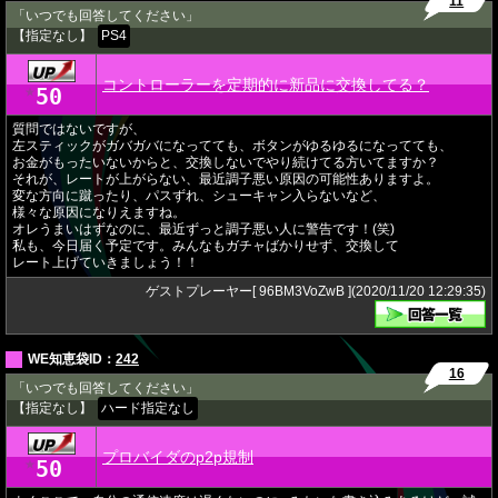
11
「いつでも回答してください」
【指定なし】
PS4
コントローラーを定期的に新品に交換してる？
50
★
質問ではないですが、
左スティックがガバガバになってても、ボタンがゆるゆるになってても、
お金がもったいないからと、交換しないでやり続けてる方いてますか？
それが、レートが上がらない、最近調子悪い原因の可能性ありますよ。
変な方向に蹴ったり、パスずれ、シューキャン入らないなど、
様々な原因になりえますね。
オレうまいはずなのに、最近ずっと調子悪い人に警告です！(笑)
私も、今日届く予定です。みんなもガチャばかりせず、交換して
レート上げていきましょう！！
ゲストプレーヤー[ 96BM3VoZwB ](2020/11/20 12:29:35)
WE知恵袋ID：
242
16
「いつでも回答してください」
【指定なし】
ハード指定なし
プロバイダのp2p規制
50
★