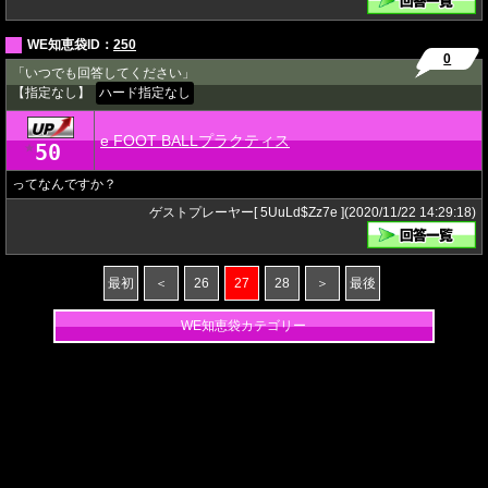
WE知恵袋ID：
250
0
「いつでも回答してください」
【指定なし】
ハード指定なし
e FOOT BALLプラクティス
50
★
ってなんですか？
ゲストプレーヤー[ 5UuLd$Zz7e ](2020/11/22 14:29:18)
最初
＜
26
27
28
＞
最後
WE知恵袋カテゴリー