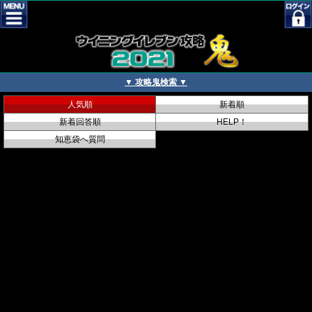
▼ 攻略鬼検索 ▼
人気順
新着順
新着回答順
HELP！
知恵袋へ質問