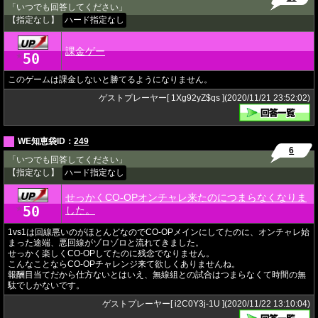
「いつでも回答してください」
【指定なし】
ハード指定なし
課金ゲー
50
★
このゲームは課金しないと勝てるようになりません。
ゲストプレーヤー[ 1Xg92yZ$qs ](2020/11/21 23:52:02)
WE知恵袋ID：
249
6
「いつでも回答してください」
【指定なし】
ハード指定なし
せっかくCO-OPオンチャレ来たのにつまらなくなりま
50
★
した。
1vs1は回線悪いのがほとんどなのでCO-OPメインにしてたのに、オンチャレ始
まった途端、悪回線がゾロゾロと流れてきました。
せっかく楽しくCO-OPしてたのに残念でなりません。
こんなことならCO-OPチャレンジ来て欲しくありませんね。
報酬目当てだから仕方ないとはいえ、無線組との試合はつまらなくて時間の無
駄でしかないです。
ゲストプレーヤー[ i2C0Y3j-1U ](2020/11/22 13:10:04)