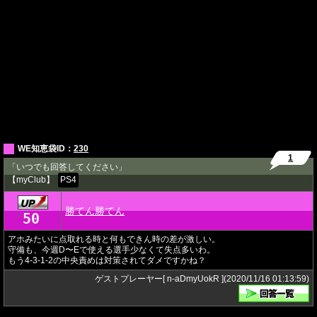
WE知恵袋ID：
230
1
「いつでも回答してください」
【myClub】
PS4
勝てん勝てん
50
★
アホみたいに点取れる時と何もできん時の差が激しい。
守備も、今週D〜Eで使える選手少なくて失点多いわ。
もう4-3-1-2の中央責めは対策されてダメですかね？
ゲストプレーヤー[ n-aDmyUokR ](2020/11/16 01:13:59)