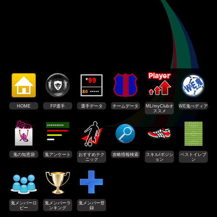
HOME
FP選手
選手データ
チームデータ
ML/myClubオ
WE鬼ぺディア
ススメ
鬼の知恵袋
鬼アンケート
おすすめテク
攻略情報検索
スキル/ポジシ
ベストイレブ
ニック
ョン
ン
鬼メンバーロ
鬼メンバーラ
鬼メンバー登
ビー
ンキング
録