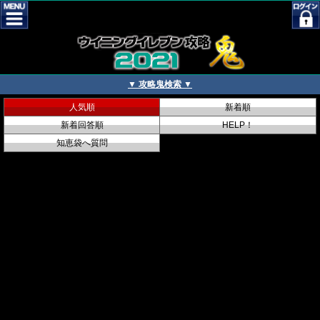
▼ 攻略鬼検索 ▼
人気順
新着順
新着回答順
HELP！
知恵袋へ質問