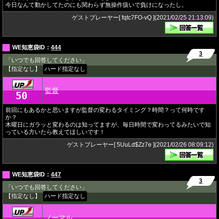
今日なんて動かしてたのにも関わらず無操作扱いで負けになったし。
ゲストプレーヤー[ fqtc7FO-vQ ](2021/02/25 21:13:09)
WE知恵袋ID：
444
3
「いつでも回答してください」
【指定なし】
ハード指定なし
監督
50
★
前回にもあるかと思いますが監督の変わるタイミング？時間？って何時です
か？
木曜日にガラッと変わるのは知ってますが、毎日時間で変わってるみたいで知
っている方いたら教えてほしいです！
ゲストプレーヤー[ 5UuLd$Zz7e ](2021/02/26 08:09:12)
WE知恵袋ID：
447
3
「いつでも回答してください」
【指定なし】
ハード指定なし
ノーマル