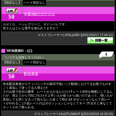
【指定なし】
ハード指定なし
中盤3枚のガチスカ
50
★
カゼミロ、ペッレグリーニ、ヌドンベレです。
皆さんはどんな選手を使われてますか？
ゲストプレーヤー[ JXSLjyGB-t ](2021/03/17 17:44:11)
WE知恵袋ID：
473
8
「いつでも回答してください」
【指定なし】
ハード指定なし
配信者達
50
★
有名配信者達がスティパニッチの偽3CF強いって動画に上げてるお陰でものす
ごく真似して使ってる人増えた❗️
そのお陰で自分の勝率 レートが上がるんだけど❗️ レート600を棲家にしてるん
だが、増えてから700に行けた❗️ 上手い人が使うから強いのであって、弱い人が
真似しても弱くなるって知らない人多くて助かる❗️ ポゼッションなんて高レー
トがやれること❗️ 低レートのはポゼッションじゃなくてキープ❗️ 出すと来なくて
カットされて殴られる。
ゲストプレーヤー[ 6uQTUSk8UF ](2021/03/19 16:28:26)