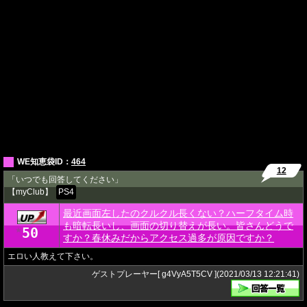
WE知恵袋ID：
464
12
「いつでも回答してください」
【myClub】
PS4
最近画面左したのクルクル長くない？ハーフタイム時
も暗転長いし、画面の切り替えが長い。皆さんどうで
50
★
すか？春休みだからアクセス過多が原因ですか？
エロい人教えて下さい。
ゲストプレーヤー[ g4VyA5T5CV ](2021/03/13 12:21:41)