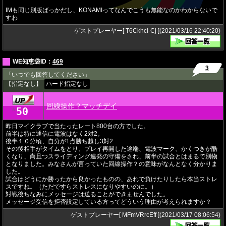
IMも同じ別版ばっかだし、KONAMIってなんでこうも無能なのかわからないで
すわ
ゲストプレーヤー[ T6CkhcI-Cj ](2021/03/16 22:40:20)
WE知恵袋ID：
469
3
「いつでも回答してください」
【指定なし】
ハード指定なし
回線操作？マッチデイ
50
★
昨日マイクラブで当たったレート800台の方でした。
前半は特に通信に電波はなく2対2。
後半１０分頃、自分が1点勝ち越し3対2
その後相手がタイムをとり、プレイ再開した途端、電波マーク、かくつきが酷
くなり、尚且つスライディング連発の守備をされ、前半の試合とはまるで別物
となりました。みなさんが言っていた回線操作？の意味がなんとなく分かりま
した。
試合はどうにか勝ったから良かったものの、あれで負けたりしたら本当ストレ
スですね。（ただですらストレスになりやすいのに。）
対戦後ちなみにメッセージは送ることができませんでした。
メッセージ受信を拒否設定している方ってどういう理由が考えられますか？
ゲストプレーヤー[ MFmVRrcEff ](2021/03/17 08:06:54)