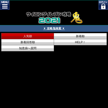
▼ 攻略鬼検索 ▼
人気順
新着順
新着回答順
HELP！
知恵袋へ質問