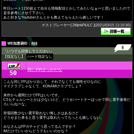
昨日レート1150超えて自分も情報配信とかしてみたいなぁーと思いましたので
是非参考にさせて下さい。
あと好きなYoutuberさんとかも教えてもらえたら嬉しいです！
ゲストプレーヤー[ 2MjnkFtULC ](2021/03/15 13:10:30)
WE知恵袋ID：
468
6
「いつでも回答してください」
【指定なし】
ハード指定なし
同じFPばっかだな
50
★
こんな同じFPばかり出して、それでなくても個性ゼロなのに
マイクラブじゃなくて、KONAMIクラブでしょ？
来作から週間だけでFPはいいです。
CSもチェルシーとかは少ないけど、どうせパートナーばっかで同じ選手連発だ
ろいらねーな。
登場回数少ない選手取れない悔しさはあるけど
どうせまた来ると思う選手は取れたってちっとも嬉しくない。
みなさんはFPガチャどう思ってるんですか？
IMだけでいいからどうでもいいのかな？