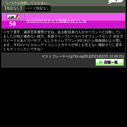
「いつでも回答してください」
【指定なし】
ハード指定なし
今日のFPガチャで搭載されている
50
★
イサク選手、滅茶苦茶優秀ですね。ある配信者の人がホーランドと比較してい
ましたが殆ど遜色ない能力。長身ラインブレーカーでオフェンスセンス 決定力
スピードがありスパサブ。もしスキトレでワンパ付けれたら怪物感がより増し
ます。今日のバイエルンアイコニックガチャが何とも言えない微妙さだし是非
ともゲットしたいですね！
ゲストプレーヤー[ g7Xz-rqzDl ](2021/02/25 10:49:25)