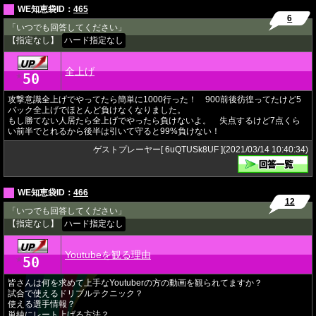
WE知恵袋ID：
465
6
「いつでも回答してください」
【指定なし】
ハード指定なし
全上げ
50
★
攻撃意識全上げでやってたら簡単に1000行った！ 900前後彷徨ってたけど5
バック全上げでほとんど負けなくなりました。
もし勝てない人居たら全上げでやったら負けないよ。 失点するけど7点くら
い前半でとれるから後半は引いて守ると99%負けない！
ゲストプレーヤー[ 6uQTUSk8UF ](2021/03/14 10:40:34)
WE知恵袋ID：
466
12
「いつでも回答してください」
【指定なし】
ハード指定なし
Youtubeを観る理由
50
★
皆さんは何を求めて上手なYoutuberの方の動画を観られてますか？
試合で使えるドリブルテクニック？
使える選手情報？
単純にレート上げる方法？