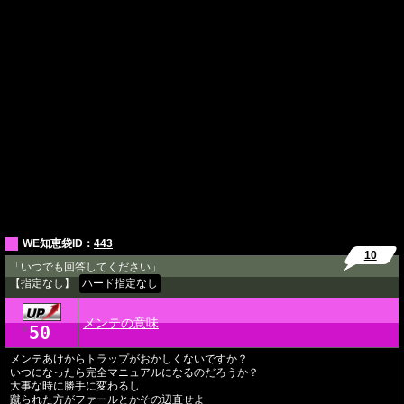
WE知恵袋ID：
443
10
「いつでも回答してください」
【指定なし】
ハード指定なし
メンテの意味
50
★
メンテあけからトラップがおかしくないですか？
いつになったら完全マニュアルになるのだろうか？
大事な時に勝手に変わるし
蹴られた方がファールとかその辺直せよ