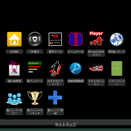
HOME
FP選手
選手データ
チームデータ
ML/myClubオ
WE鬼ぺディア
ススメ
鬼の知恵袋
鬼アンケート
おすすめテク
攻略情報検索
スキル/ポジシ
ベストイレブ
ニック
ョン
ン
鬼メンバーロ
鬼メンバーラ
鬼メンバー登
ビー
ンキング
録
サイトマップ