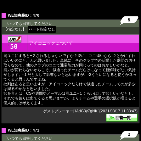
WE知恵袋ID：
470
6
「いつでも回答してください」
【指定なし】
ハード指定なし
アイコニックについて
50
★
同ユニにすると+２されるじゃないですか？逆に、ユニ違いなら-２とかにすれ
ばいいのにと、ふと思いました。単純に、そのクラブでの活躍した瞬間の切り
取りなので、他のクラブのユニで通常能力が同じってのはおかしいかなと。
能力が変わらないからこそ、似通ったチームだらけになって新鮮味がない気持
がします。-１だと大して影響ないと思いますが、-2くらいになると使うか迷っ
てくると思うんですよね。
批判はあると思いますが、アイコニックだらけで似通ったチームってのが多少
は減るのかなと思いました。
欲を言えば、CSや週間やノーマルは同ユニ+１くらいはして欲しいかなとも。
それでも偏りは出てくると思いますが、よりチームや選手の選択肢が増えると
個人的には考えてます。
ゲストプレーヤー[ iAdG3y7gNK ](2021/03/17 11:33:47)
WE知恵袋ID：
471
2
「いつでも回答してください」