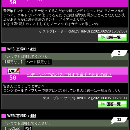
50
★
普段fpドンナ ノイアー使ってるんだが今週コンディションだめでノーマルの
デヘア、クルトワレベマ使ってるんだけど絶好調や好調がほとんどなんだが失
点があきらかに調子普通のドンナ ノイアーより酷い
やはりGK能力カンストしてもノーマルではガチスカ厳しいね
ゲストプレーヤー[ cMoZVHuPOi ](2021/02/28 15:02:00)
WE知恵袋ID：
455
7
「いつでも回答してください」
【指定なし】
ハード指定なし
ヘディングでのパスに対する選手の反応の遅さ
50
★
皆さんはどうしてますか？
ロングボールでドフリーで味方にパスをしているのに選手は一切反応しない
ゲストプレーヤー[ 9j-Jo9D1iV ](2021/03/05 09:28:31)
WE知恵袋ID：
456
32
「いつでも回答してください」
【myClub】
PS4