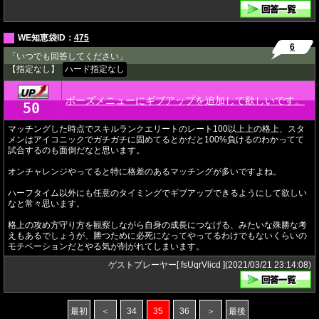
WE知恵袋ID：
475
6
「いつでも回答してください」
【指定なし】
ハード指定なし
ポーズメニューにギブアップを追加して欲しいです。
50
★
マッチングした時点でスキルランクエリートのレート100以上上の格上、スタ
メンはアイコニックでガチガチに固めてるとかだと100%負けるのわかってて
試合するのも面倒だなと思います。
オンチャレンジやってると特に格差のあるマッチングが多いですよね。
ハーフタイム以外にも任意のタイミングでギブアップできるようにして欲しい
なと常々思います。
格上の攻め方守り方を観察しながら自身の成長につなげる、みたいな殊勝な考
えもあるでしょうが、勝つために必死になってやってるわけでもないくらいの
モチベーションだとやる気が削がれてしまいます。
ゲストプレーヤー[ fsUqrVlicd ](2021/03/21 23:14:08)
最初
＜
34
35
36
＞
最後