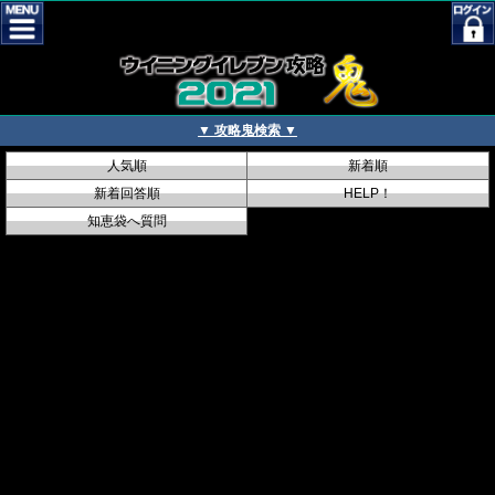
▼ 攻略鬼検索 ▼
人気順
新着順
新着回答順
HELP！
知恵袋へ質問