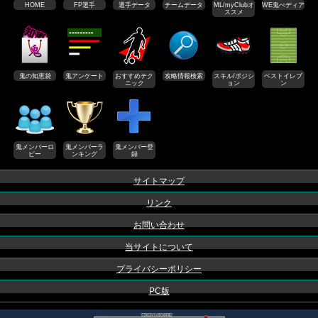
HOME
FP選手
選手データ
チームデータ
ML/myClubオ
WE鬼ぺディア
ススメ
鬼の知恵袋
鬼アンケート
おすすめテク
攻略情報検索
スキル/ポジシ
ベストイレブ
ニック
ョン
ン
鬼メンバーロ
鬼メンバーラ
鬼メンバー登
ビー
ンキング
録
サイトマップ
リンク
お問い合わせ
当サイトについて
プライバシーポリシー
PC版