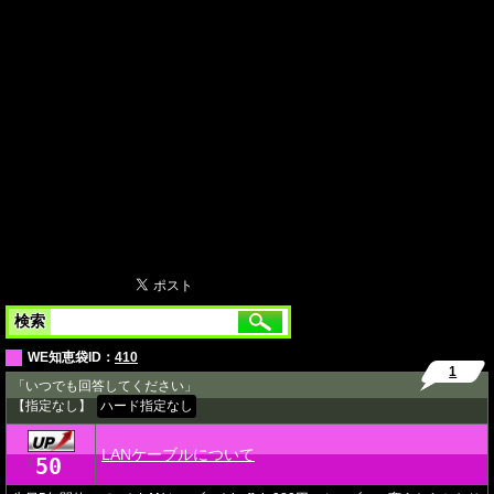
検索
WE知恵袋ID：
410
1
「いつでも回答してください」
【指定なし】
ハード指定なし
LANケーブルについて
50
★