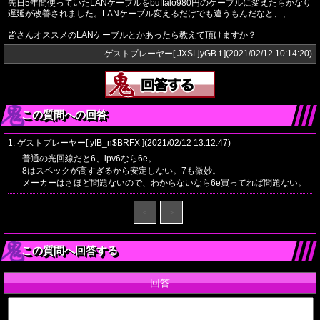
先日5年間使っていたLANケーブルをbuffalo980円のケーブルに変えたらかなり
遅延が改善されました。LANケーブル変えるだけでも違うもんだなと、、
皆さんオススメのLANケーブルとかあったら教えて頂けますか？
ゲストプレーヤー[ JXSLjyGB-t ](2021/02/12 10:14:20)
この質問への回答
1. ゲストプレーヤー[ yIB_n$BRFX ](2021/02/12 13:12:47)
普通の光回線だと6、ipv6なら6e。
8はスペックが高すぎるから安定しない。7も微妙。
メーカーはさほど問題ないので、わからないなら6e買ってれば問題ない。
＜
＞
この質問へ回答する
回答