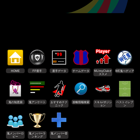
HOME
FP選手
選手データ
チームデータ
ML/myClubオ
WE鬼ぺディア
ススメ
鬼の知恵袋
鬼アンケート
おすすめテク
攻略情報検索
スキル/ポジシ
ベストイレブ
ニック
ョン
ン
鬼メンバーロ
鬼メンバーラ
鬼メンバー登
ビー
ンキング
録