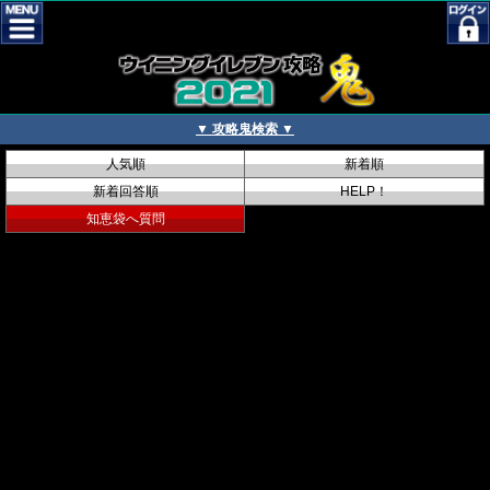
▼ 攻略鬼検索 ▼
人気順
新着順
新着回答順
HELP！
知恵袋へ質問