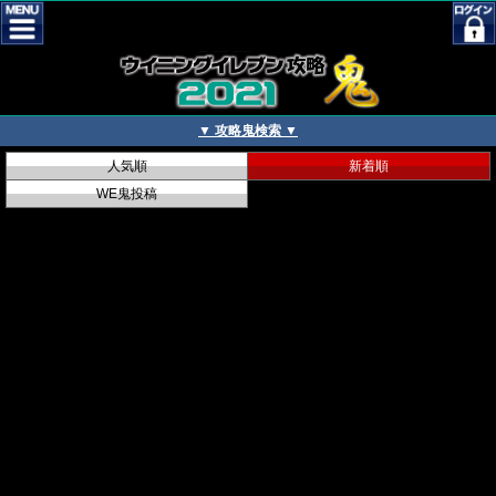
▼ 攻略鬼検索 ▼
人気順
新着順
WE鬼投稿