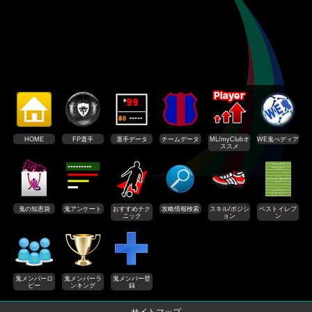
HOME
FP選手
選手データ
チームデータ
ML/myClubオ
WE鬼ぺディア
ススメ
鬼の知恵袋
鬼アンケート
おすすめテク
攻略情報検索
スキル/ポジシ
ベストイレブ
ニック
ョン
ン
鬼メンバーロ
鬼メンバーラ
鬼メンバー登
ビー
ンキング
録